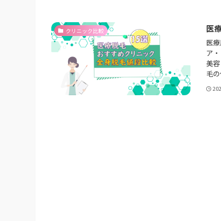
医
クリニック比較
医療
ア・
美容
毛の
20